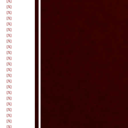
[X]
[X]
[X]
[X]
[X]
[X]
[X]
[X]
[X]
[X]
[X]
[X]
[X]
[X]
[X]
[X]
[X]
[X]
[X]
[X]
[X]
[X]
[X]