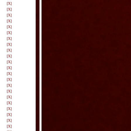
[X]
[X]
[X]
[X]
[X]
[X]
[X]
[X]
[X]
[X]
[X]
[X]
[X]
[X]
[X]
[X]
[X]
[X]
[X]
[X]
[X]
[X]