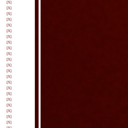
[X]
[X]
[X]
[X]
[X]
[X]
[X]
[X]
[X]
[X]
[X]
[X]
[X]
[X]
[X]
[X]
[X]
[X]
[X]
[X]
[X]
[X]
[X]