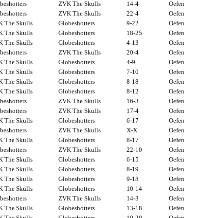
beshotters
ZVK The Skulls
14-4
Oefen
beshotters
ZVK The Skulls
22-4
Oefen
 The Skulls
Globeshotters
9-22
Oefen
 The Skulls
Globeshotters
18-25
Oefen
 The Skulls
Globeshotters
4-13
Oefen
beshotters
ZVK The Skulls
20-4
Oefen
 The Skulls
Globeshotters
4-9
Oefen
 The Skulls
Globeshotters
7-10
Oefen
 The Skulls
Globeshotters
8-18
Oefen
 The Skulls
Globeshotters
8-12
Oefen
beshotters
ZVK The Skulls
16-3
Oefen
beshotters
ZVK The Skulls
17-4
Oefen
 The Skulls
Globeshotters
6-17
Oefen
beshotters
ZVK The Skulls
X-X
Oefen
 The Skulls
Globeshotters
8-17
Oefen
beshotters
ZVK The Skulls
22-10
Oefen
 The Skulls
Globeshotters
6-15
Oefen
 The Skulls
Globeshotters
8-19
Oefen
 The Skulls
Globeshotters
9-18
Oefen
 The Skulls
Globeshotters
10-14
Oefen
beshotters
ZVK The Skulls
14-3
Oefen
 The Skulls
Globeshotters
13-18
Oefen
 The Skulls
Globeshotters
10-20
Oefen