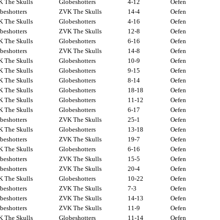
 The Skulls
Globeshotters
4-12
Oefen
beshotters
ZVK The Skulls
14-4
Oefen
 The Skulls
Globeshotters
4-16
Oefen
beshotters
ZVK The Skulls
12-8
Oefen
 The Skulls
Globeshotters
6-16
Oefen
beshotters
ZVK The Skulls
14-8
Oefen
 The Skulls
Globeshotters
10-9
Oefen
 The Skulls
Globeshotters
9-15
Oefen
 The Skulls
Globeshotters
8-14
Oefen
 The Skulls
Globeshotters
18-18
Oefen
 The Skulls
Globeshotters
11-12
Oefen
 The Skulls
Globeshotters
6-17
Oefen
beshotters
ZVK The Skulls
25-1
Oefen
 The Skulls
Globeshotters
13-18
Oefen
beshotters
ZVK The Skulls
19-7
Oefen
 The Skulls
Globeshotters
6-16
Oefen
beshotters
ZVK The Skulls
15-5
Oefen
beshotters
ZVK The Skulls
20-4
Oefen
 The Skulls
Globeshotters
10-22
Oefen
beshotters
ZVK The Skulls
7-3
Oefen
beshotters
ZVK The Skulls
14-13
Oefen
beshotters
ZVK The Skulls
11-9
Oefen
 The Skulls
Globeshotters
11-14
Oefen