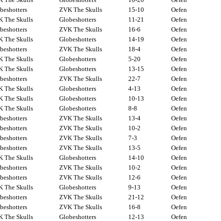
beshotters
ZVK The Skulls
15-10
Oefen
 The Skulls
Globeshotters
11-21
Oefen
beshotters
ZVK The Skulls
16-6
Oefen
 The Skulls
Globeshotters
14-19
Oefen
beshotters
ZVK The Skulls
18-4
Oefen
 The Skulls
Globeshotters
5-20
Oefen
 The Skulls
Globeshotters
13-15
Oefen
beshotters
ZVK The Skulls
22-7
Oefen
 The Skulls
Globeshotters
4-13
Oefen
 The Skulls
Globeshotters
10-13
Oefen
 The Skulls
Globeshotters
8-8
Oefen
beshotters
ZVK The Skulls
13-4
Oefen
beshotters
ZVK The Skulls
10-2
Oefen
beshotters
ZVK The Skulls
7-3
Oefen
beshotters
ZVK The Skulls
13-5
Oefen
 The Skulls
Globeshotters
14-10
Oefen
beshotters
ZVK The Skulls
10-2
Oefen
beshotters
ZVK The Skulls
12-6
Oefen
 The Skulls
Globeshotters
9-13
Oefen
beshotters
ZVK The Skulls
21-12
Oefen
beshotters
ZVK The Skulls
16-8
Oefen
 The Skulls
Globeshotters
12-13
Oefen