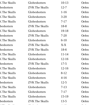
 The Skulls
Globeshotters
10-13
Oefen
beshotters
ZVK The Skulls
12-7
Oefen
 The Skulls
Globeshotters
1-16
Oefen
 The Skulls
Globeshotters
3-20
Oefen
 The Skulls
Globeshotters
7-17
Oefen
beshotters
ZVK The Skulls
18-8
Oefen
 The Skulls
Globeshotters
19-18
Oefen
beshotters
ZVK The Skulls
7-20
Oefen
 The Skulls
Globeshotters
6-10
Oefen
beshotters
ZVK The Skulls
X-X
Oefen
beshotters
ZVK The Skulls
18-6
Oefen
 The Skulls
Globeshotters
11-14
Oefen
 The Skulls
Globeshotters
12-16
Oefen
beshotters
ZVK The Skulls
17-5
Oefen
 The Skulls
Globeshotters
12-16
Oefen
 The Skulls
Globeshotters
8-12
Oefen
 The Skulls
Globeshotters
4-16
Oefen
beshotters
ZVK The Skulls
12-5
Oefen
 The Skulls
Globeshotters
7-13
Oefen
 The Skulls
Globeshotters
7-17
Oefen
 The Skulls
Globeshotters
15-19
Oefen
beshotters
ZVK The Skulls
13-5
Oefen