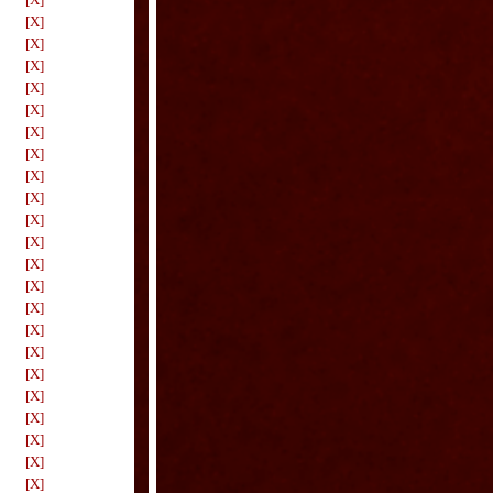
[X]
[X]
[X]
[X]
[X]
[X]
[X]
[X]
[X]
[X]
[X]
[X]
[X]
[X]
[X]
[X]
[X]
[X]
[X]
[X]
[X]
[X]