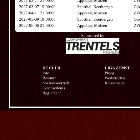
2027-02-21 21:00:00
Appelaar, Muizen
ZVK
2027-03-07 19:00:00
Sporthal, Keerbergen
Glo
2027-04-11 21:00:00
Appelaar, Muizen
ZVK
2027-05-09 19:00:00
Sporthal, Keerbergen
Glo
2027-06-06 21:00:00
Appelaar, Muizen
ZVK
Sponsored by
DE CLUB
LIGA ZEMST
Info
Ploeg
Bestuur
Wedstrijden
Spelersoverzicht
Klassement
Geschiedenis
Reglement