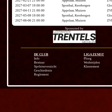
2027-02-21 21:00:00
Appelaar, Muizen
ZVK
2027-03-07 19:00:00
Sporthal, Keerbergen
Glo
2027-04-11 21:00:00
Appelaar, Muizen
ZVK
2027-05-09 19:00:00
Sporthal, Keerbergen
Glo
2027-06-06 21:00:00
Appelaar, Muizen
ZVK
Sponsored by
DE CLUB
LIGA ZEMST
Info
Ploeg
Bestuur
Wedstrijden
Spelersoverzicht
Klassement
Geschiedenis
Reglement