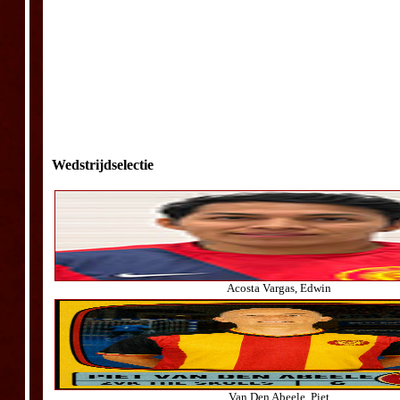
Wedstrijdselectie
Acosta Vargas, Edwin
Van Den Abeele, Piet