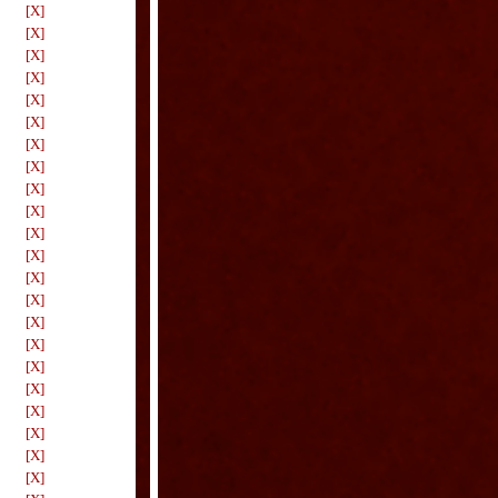
[X]
[X]
[X]
[X]
[X]
[X]
[X]
[X]
[X]
[X]
[X]
[X]
[X]
[X]
[X]
[X]
[X]
[X]
[X]
[X]
[X]
[X]