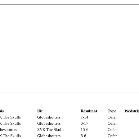
is
Uit
Resultaat
Type
Wedstri
 The Skulls
Globeshotters
7-14
Oefen
 The Skulls
Globeshotters
6-17
Oefen
beshotters
ZVK The Skulls
15-6
Oefen
 The Skulls
Globeshotters
6-6
Oefen