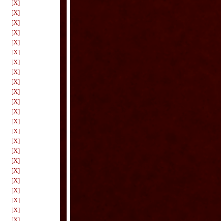
[X]
[X]
[X]
[X]
[X]
[X]
[X]
[X]
[X]
[X]
[X]
[X]
[X]
[X]
[X]
[X]
[X]
[X]
[X]
[X]
[X]
[X]
[X]