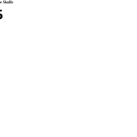
 Skulls
5