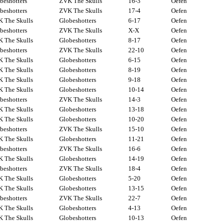
beshotters
ZVK The Skulls
16-3
Oefen
beshotters
ZVK The Skulls
17-4
Oefen
 The Skulls
Globeshotters
6-17
Oefen
beshotters
ZVK The Skulls
X-X
Oefen
 The Skulls
Globeshotters
8-17
Oefen
beshotters
ZVK The Skulls
22-10
Oefen
 The Skulls
Globeshotters
6-15
Oefen
 The Skulls
Globeshotters
8-19
Oefen
 The Skulls
Globeshotters
9-18
Oefen
 The Skulls
Globeshotters
10-14
Oefen
beshotters
ZVK The Skulls
14-3
Oefen
 The Skulls
Globeshotters
13-18
Oefen
 The Skulls
Globeshotters
10-20
Oefen
beshotters
ZVK The Skulls
15-10
Oefen
 The Skulls
Globeshotters
11-21
Oefen
beshotters
ZVK The Skulls
16-6
Oefen
 The Skulls
Globeshotters
14-19
Oefen
beshotters
ZVK The Skulls
18-4
Oefen
 The Skulls
Globeshotters
5-20
Oefen
 The Skulls
Globeshotters
13-15
Oefen
beshotters
ZVK The Skulls
22-7
Oefen
 The Skulls
Globeshotters
4-13
Oefen
 The Skulls
Globeshotters
10-13
Oefen