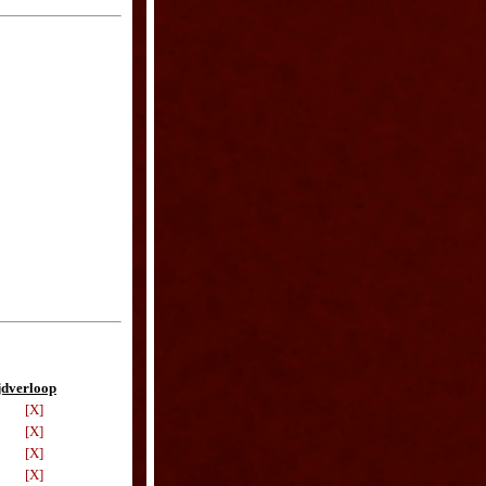
jdverloop
[X]
[X]
[X]
[X]