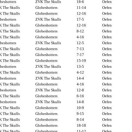
beshotters
ZVK The Skulls
18-6
Oefen
 The Skulls
Globeshotters
11-14
Oefen
 The Skulls
Globeshotters
12-16
Oefen
beshotters
ZVK The Skulls
17-5
Oefen
 The Skulls
Globeshotters
12-16
Oefen
 The Skulls
Globeshotters
8-12
Oefen
 The Skulls
Globeshotters
4-16
Oefen
beshotters
ZVK The Skulls
12-5
Oefen
 The Skulls
Globeshotters
7-13
Oefen
 The Skulls
Globeshotters
7-17
Oefen
 The Skulls
Globeshotters
15-19
Oefen
beshotters
ZVK The Skulls
13-5
Oefen
 The Skulls
Globeshotters
4-12
Oefen
beshotters
ZVK The Skulls
14-4
Oefen
 The Skulls
Globeshotters
4-16
Oefen
beshotters
ZVK The Skulls
12-8
Oefen
 The Skulls
Globeshotters
6-16
Oefen
beshotters
ZVK The Skulls
14-8
Oefen
 The Skulls
Globeshotters
10-9
Oefen
 The Skulls
Globeshotters
9-15
Oefen
 The Skulls
Globeshotters
8-14
Oefen
 The Skulls
Globeshotters
18-18
Oefen
 The Skulls
Globeshotters
11-12
Oefen