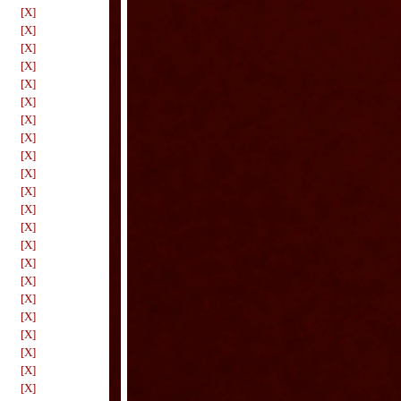
[X]
[X]
[X]
[X]
[X]
[X]
[X]
[X]
[X]
[X]
[X]
[X]
[X]
[X]
[X]
[X]
[X]
[X]
[X]
[X]
[X]
[X]