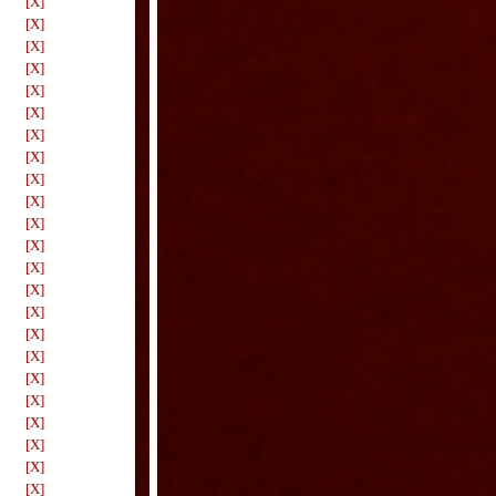
[X]
[X]
[X]
[X]
[X]
[X]
[X]
[X]
[X]
[X]
[X]
[X]
[X]
[X]
[X]
[X]
[X]
[X]
[X]
[X]
[X]
[X]
[X]