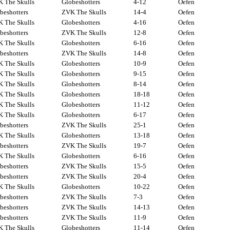
 The Skulls
Globeshotters
4-12
Oefen
beshotters
ZVK The Skulls
14-4
Oefen
 The Skulls
Globeshotters
4-16
Oefen
beshotters
ZVK The Skulls
12-8
Oefen
 The Skulls
Globeshotters
6-16
Oefen
beshotters
ZVK The Skulls
14-8
Oefen
 The Skulls
Globeshotters
10-9
Oefen
 The Skulls
Globeshotters
9-15
Oefen
 The Skulls
Globeshotters
8-14
Oefen
 The Skulls
Globeshotters
18-18
Oefen
 The Skulls
Globeshotters
11-12
Oefen
 The Skulls
Globeshotters
6-17
Oefen
beshotters
ZVK The Skulls
25-1
Oefen
 The Skulls
Globeshotters
13-18
Oefen
beshotters
ZVK The Skulls
19-7
Oefen
 The Skulls
Globeshotters
6-16
Oefen
beshotters
ZVK The Skulls
15-5
Oefen
beshotters
ZVK The Skulls
20-4
Oefen
 The Skulls
Globeshotters
10-22
Oefen
beshotters
ZVK The Skulls
7-3
Oefen
beshotters
ZVK The Skulls
14-13
Oefen
beshotters
ZVK The Skulls
11-9
Oefen
 The Skulls
Globeshotters
11-14
Oefen