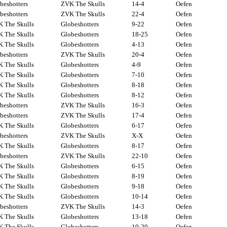
beshotters
ZVK The Skulls
14-4
Oefen
beshotters
ZVK The Skulls
22-4
Oefen
 The Skulls
Globeshotters
9-22
Oefen
 The Skulls
Globeshotters
18-25
Oefen
 The Skulls
Globeshotters
4-13
Oefen
beshotters
ZVK The Skulls
20-4
Oefen
 The Skulls
Globeshotters
4-9
Oefen
 The Skulls
Globeshotters
7-10
Oefen
 The Skulls
Globeshotters
8-18
Oefen
 The Skulls
Globeshotters
8-12
Oefen
beshotters
ZVK The Skulls
16-3
Oefen
beshotters
ZVK The Skulls
17-4
Oefen
 The Skulls
Globeshotters
6-17
Oefen
beshotters
ZVK The Skulls
X-X
Oefen
 The Skulls
Globeshotters
8-17
Oefen
beshotters
ZVK The Skulls
22-10
Oefen
 The Skulls
Globeshotters
6-15
Oefen
 The Skulls
Globeshotters
8-19
Oefen
 The Skulls
Globeshotters
9-18
Oefen
 The Skulls
Globeshotters
10-14
Oefen
beshotters
ZVK The Skulls
14-3
Oefen
 The Skulls
Globeshotters
13-18
Oefen
 The Skulls
Globeshotters
10-20
Oefen