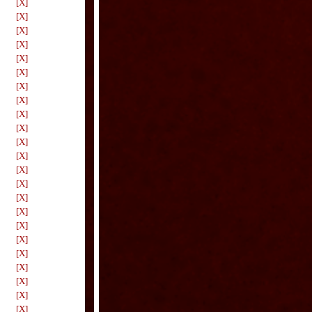
[X]
[X]
[X]
[X]
[X]
[X]
[X]
[X]
[X]
[X]
[X]
[X]
[X]
[X]
[X]
[X]
[X]
[X]
[X]
[X]
[X]
[X]
[X]