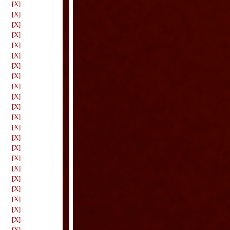
[X]
[X]
[X]
[X]
[X]
[X]
[X]
[X]
[X]
[X]
[X]
[X]
[X]
[X]
[X]
[X]
[X]
[X]
[X]
[X]
[X]
[X]
[X]