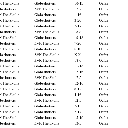
 The Skulls
Globeshotters
10-13
Oefen
beshotters
ZVK The Skulls
12-7
Oefen
 The Skulls
Globeshotters
1-16
Oefen
 The Skulls
Globeshotters
3-20
Oefen
 The Skulls
Globeshotters
7-17
Oefen
beshotters
ZVK The Skulls
18-8
Oefen
 The Skulls
Globeshotters
19-18
Oefen
beshotters
ZVK The Skulls
7-20
Oefen
 The Skulls
Globeshotters
6-10
Oefen
beshotters
ZVK The Skulls
X-X
Oefen
beshotters
ZVK The Skulls
18-6
Oefen
 The Skulls
Globeshotters
11-14
Oefen
 The Skulls
Globeshotters
12-16
Oefen
beshotters
ZVK The Skulls
17-5
Oefen
 The Skulls
Globeshotters
12-16
Oefen
 The Skulls
Globeshotters
8-12
Oefen
 The Skulls
Globeshotters
4-16
Oefen
beshotters
ZVK The Skulls
12-5
Oefen
 The Skulls
Globeshotters
7-13
Oefen
 The Skulls
Globeshotters
7-17
Oefen
 The Skulls
Globeshotters
15-19
Oefen
beshotters
ZVK The Skulls
13-5
Oefen