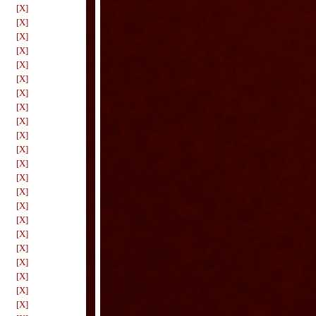
[X]
[X]
[X]
[X]
[X]
[X]
[X]
[X]
[X]
[X]
[X]
[X]
[X]
[X]
[X]
[X]
[X]
[X]
[X]
[X]
[X]
[X]