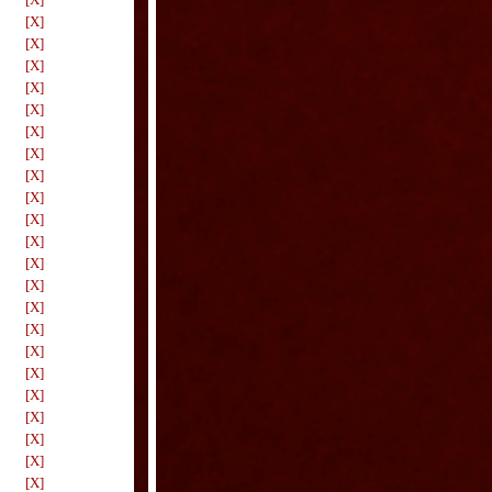
[X]
[X]
[X]
[X]
[X]
[X]
[X]
[X]
[X]
[X]
[X]
[X]
[X]
[X]
[X]
[X]
[X]
[X]
[X]
[X]
[X]
[X]