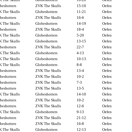
beshotters
ZVK The Skulls
15-10
Oefen
 The Skulls
Globeshotters
11-21
Oefen
beshotters
ZVK The Skulls
16-6
Oefen
 The Skulls
Globeshotters
14-19
Oefen
beshotters
ZVK The Skulls
18-4
Oefen
 The Skulls
Globeshotters
5-20
Oefen
 The Skulls
Globeshotters
13-15
Oefen
beshotters
ZVK The Skulls
22-7
Oefen
 The Skulls
Globeshotters
4-13
Oefen
 The Skulls
Globeshotters
10-13
Oefen
 The Skulls
Globeshotters
8-8
Oefen
beshotters
ZVK The Skulls
13-4
Oefen
beshotters
ZVK The Skulls
10-2
Oefen
beshotters
ZVK The Skulls
7-3
Oefen
beshotters
ZVK The Skulls
13-5
Oefen
 The Skulls
Globeshotters
14-10
Oefen
beshotters
ZVK The Skulls
10-2
Oefen
beshotters
ZVK The Skulls
12-6
Oefen
 The Skulls
Globeshotters
9-13
Oefen
beshotters
ZVK The Skulls
21-12
Oefen
beshotters
ZVK The Skulls
16-8
Oefen
 The Skulls
Globeshotters
12-13
Oefen